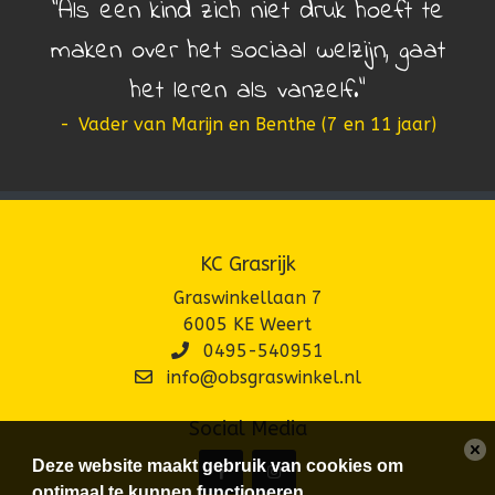
Als een kind zich niet druk hoeft te
maken over het sociaal welzijn, gaat
het leren als vanzelf.
-
Vader van Marijn en Benthe (7 en 11 jaar)
KC Grasrijk
Graswinkellaan 7
6005 KE Weert
0495-540951
info@obsgraswinkel.nl
Social Media
Deze website maakt gebruik van cookies om
optimaal te kunnen functioneren.