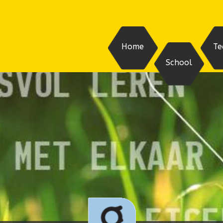
Home
Te
School