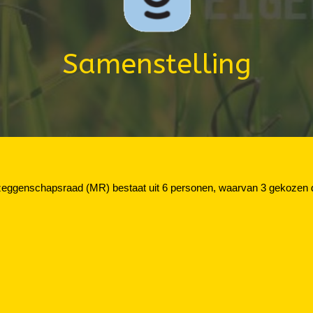
Samenstelling
zeggenschapsraad (MR) bestaat uit 6 personen, waarvan 3 gekozen do