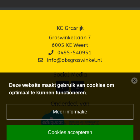
KC Grasrijk
Graswinkellaan 7
6005 KE Weert
0495-540951
info@obsgraswinkel.nl
Social Media
Deze website maakt gebruik van cookies om
optimaal te kunnen functioneren.
Onderdeel van
Meer informatie
Cookies accepteren