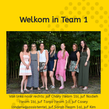
Welkom in Team 1
Van links naar rechts: juf Chary (team 1b), juf Nadieh
(team 1b), juf Tanja (team 1c), juf Casey
(onderwijsassistente), juf Sarah (team 1a), juf Kim